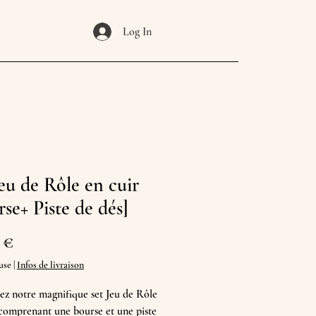
Carte cadeau
Log In
Jeu de Rôle en cuir
se+ Piste de dés]
Prix
 €
use
|
Infos de livraison
z notre magnifique set Jeu de Rôle
 comprenant une bourse et une piste