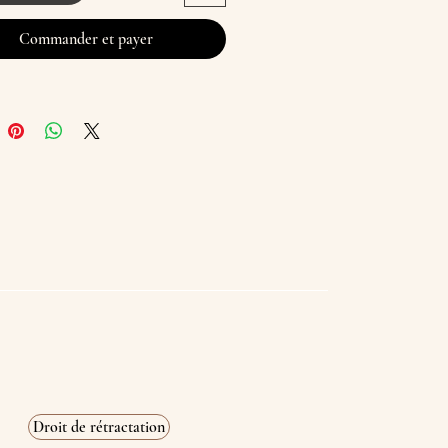
cle est réalisé sur commande, il peut
Commander et payer
r jusqu'à 7 jours ouvrés avant envoi
llement expédié en 3 à 4 jours
Droit de rétractation