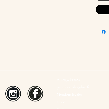
Cet arti
s'écoule
(habitue
ouvrés).
Annecy, France
paraphernalia@live.fr
Mentions légales
CGV