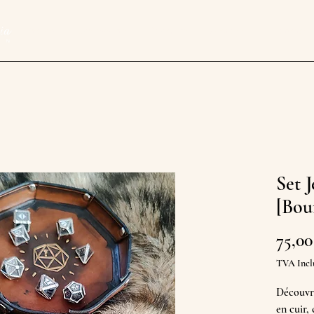
il
Projets
Sur mesure
Boutique
À propos
Contact
Set 
[Bour
75,00
TVA Incl
Découvre
en cuir,