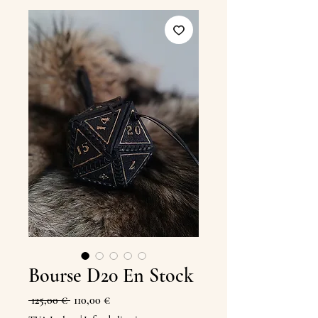
Bourse D20 En Stock
Prix
Prix
 125,00 € 
110,00 €
original
promotionnel