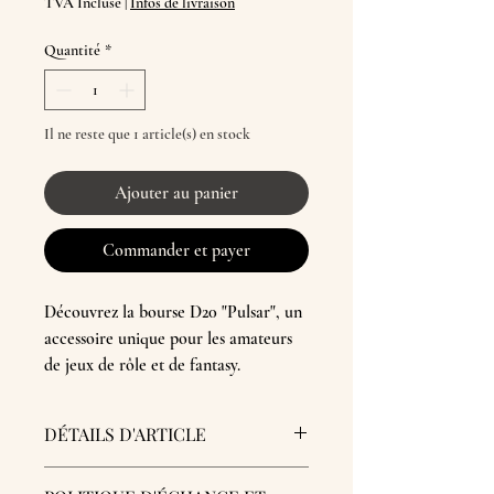
TVA Incluse
|
Infos de livraison
Quantité
*
Il ne reste que 1 article(s) en stock
Ajouter au panier
Commander et payer
Découvrez la bourse D20 "Pulsar", un
accessoire unique pour les amateurs
de jeux de rôle et de fantasy.
Fabriquée en cuir tannage végétal de
DÉTAILS D'ARTICLE
haute qualité, cette bourse est non
seulement magnifiquement conçue,
Bourse en cuir véritable. Teint et peint à la